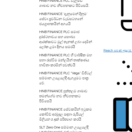
HNB FINANCE PLC වැලිමඩ
ශාඛාව නව නිවහනකට පිවිසෙයි.
HNB FINANCE ‘දැනුමෙන් දිනුම’
සේවා ප‍්‍රවර්ධන වැඩසටහනේ
ජයග‍්‍රාහකයින් අගයයි
HNB FINANCE PLC සමාජ
දුරස්ථභාවය සහ සෞඛ්‍ය
ආරක්ෂාවට මුල් තැනක් ලබා දෙමින්
ලෝක ළමා දිනය සමරයි
Reach us at
+94 11
HNB FINANCE PLC හි වාර්ෂික මහ
සභා රැස්වීම ඔන්ලයින් තාක්ෂණය
භාවිතා කරමින් පවත්වයි
HNB FINANCE PLC “Vega” ඩිජිටල්
සම්මාන උළෙලේදී ඇගයුමට පාත්‍ර
වේ.
HNB FINANCE පුත්තලම ශාඛාව
තමන්ගේම නව නිවහනකට
පිවිසෙයි
HNB FINANCE සේවකයින් ඉටුකම
කෝවිඩ් අරමුදල සඳහා රුපියල්
මිලියන 2.5ක් පරිත්‍යාග කරයි
SLT Zero One සම්මාන උළෙලේදී