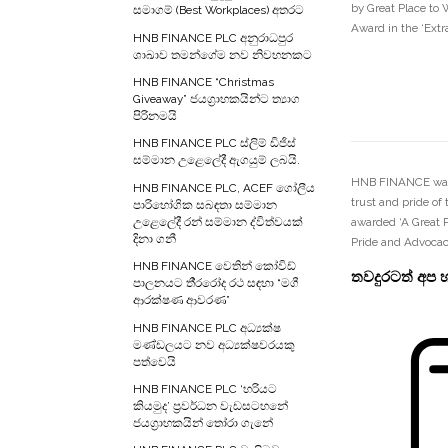
by Great Place to 
සමාගම් (Best Workplaces) අතරට
Award in the ‘Extr
HNB FINANCE PLC අනුරාධපුර
ශාඛාව තමන්ගේම නව නිවහනකට
HNB FINANCE “Christmas
Giveaway” ජයග‍්‍රාහකයින්ට ත්‍යාග
පිරිනමයි
HNB FINANCE PLC ස්ලිම් ඩිජිස්
සම්මාන උළෙලේදී ඇගයුම් ලබයි.
HNB FINANCE was th
HNB FINANCE PLC, ACEF ගෝලීය
trust and pride of
පාරිභෝගික සබඳතා සම්මාන
awarded ‘A Great P
උළෙලේදී රන් සම්මාන ද්විත්වයක්
දිනා ගනී
Pride and Advocac
HNB FINANCE වෙතින් කෝවිඩ්
තවදුරටත් අප හ
පාලනයට තී‍්‍රරෝද රථ සඳහා “මගී
ආරක්ෂණ ආවරණ”
HNB FINANCE PLC අධ්‍යක්ෂ
මණ්ඩලයට නව අධ්‍යක්ෂවරයකු
පත්වෙයි
HNB FINANCE PLC ‘හරියට
කියමුද’ ප‍්‍රවර්ධන වැඩසටහනේ
ජයග‍්‍රාහකයින් තෝරා ගැනේ