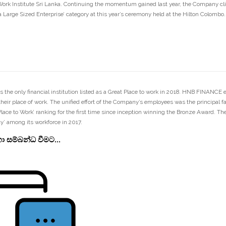
Work Institute Sri Lanka. Continuing the momentum gained last year, the Company cli
a Large Sized Enterprise’ category at this year’s ceremony held at the Hilton Colombo.
e only financial institution listed as a Great Place to work in 2018. HNB FINANCE em
 their place of work. The unified effort of the Company’s employees was the principa
lace to Work’ ranking for the first time since inception winning the Bronze Award. T
y’ among its workforce in 2017.
ා සම්බන්ධ වීමට...