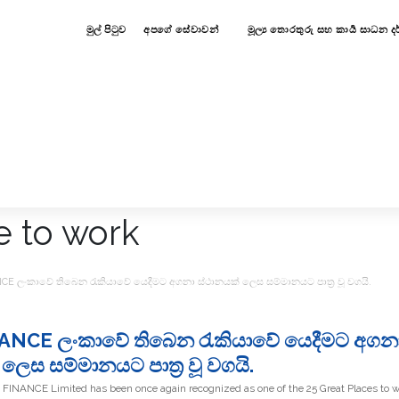
මුල් පිටුව
අපගේ සේවාවන්
මූල්‍ය තොරතුරු සහ කාර්‍ය සාධන 
E ලංකාවේ තිබෙන රැකියාවේ යෙදීමට අගනා ස්ථානයක් ලෙස සම්මානයට පාත්‍ර වූ වගයි.
ANCE ලංකාවේ තිබෙන රැකියාවේ යෙදීමට අගන
ලෙස සම්මානයට පාත්‍ර වූ වගයි.
B FINANCE Limited has been once again recognized as one of the 25 Great Places to w