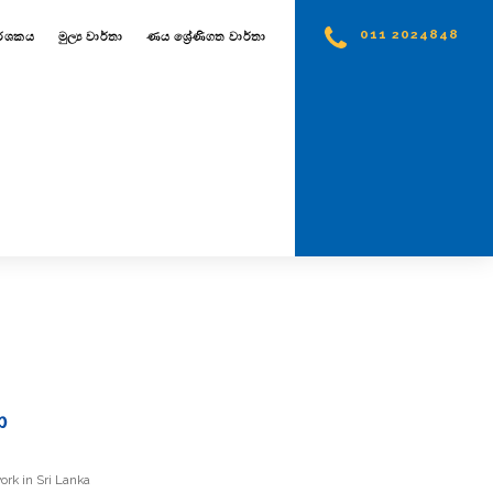
011 2024848
දර්ශකය
මුල්‍ය වාර්තා
ණය ශ්‍රේණිගත වාර්තා
ා
ork in Sri Lanka