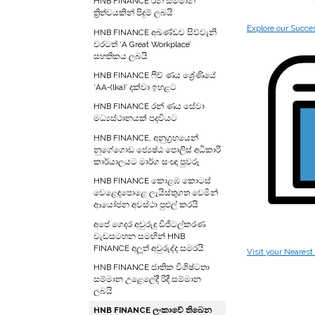
HNB FINANCE රන් සම්මාන
ත්‍රිත්වයකින් පිදුම් ලබයි
Explore our
Succes
HNB FINANCE අඛණ්ඩව සිව්වැනි
වරටත් ‘A Great Workplace’
සහතිකය ලබයි
HNB FINANCE ෆිච් ණය ශ්‍රේණියේ
‘AA-(lka)’ දක්වා ඉහළට
HNB FINANCE රන් ණය සේවා
මධ්‍යස්ථානයක් පදවියට
HNB FINANCE, අනුග්‍රහයෙන්
නුගේගොඩ ජ්‍යෙෂ්ඨ පොලිස් අධිකාරී
කාර්යාලයට මාර්ග සංඥා පුවරු
HNB FINANCE කොළඹ කොටස්
වෙළෙඳපොළෙ ලැයිස්තුගත වෙමින්
ආයෝජන අවස්ථා පුළුල් කරයි
අපේ ගෙදර අවුරුදු ඩිජිටල්කරණ
වැඩසටහන සමඟින් HNB
FINANCE අලූත් අවුරුද්ද සමරයි
Visit your
Nearest
HNB FINANCE ජාතික විශිෂ්ටතා
සම්මාන උළෙලේදී රිදී සම්මාන
ලබයි
HNB FINANCE ලංකාවේ තිබෙන