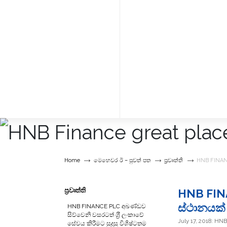
Home
මෙහෙවර ඊ – පුවත් පත
ප්‍රවෘත්ති
HNB FINANC
ප්‍රවෘත්ති
HNB FIN
ස්ථානයක් 
HNB FINANCE PLC අඛණ්ඩව
සිව්වෙනි වසරටත් ශ‍්‍රී ලංකාවේ
July 17, 2018: HN
සේවය කිරීමට සුදුසු විශිෂ්ටතම