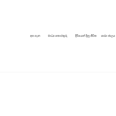
අප ගැන
මාධ්‍ය තොරතුරු
දිරියෙන් දිනූ ජීවිත
ශාඛා ජාලය