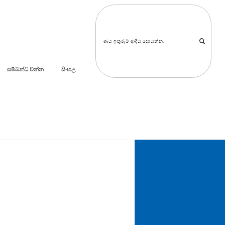
සම්බන්ධ වන්න
සිංහල