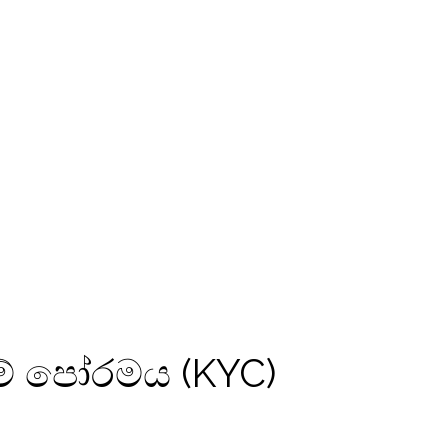
මේ පෝරමය (KYC)