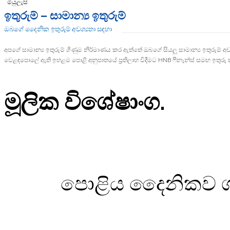
මියුලැසි
ඉතුරුම් – සාමාන්‍ය ඉතුරුම්
ඔබගේ දෛනික ඉතුරුම් අවශ්‍යතා සඳහා
අපගේ සාමාන්‍ය ඉතුරුම් ගිණුම නිර්මාණය කර ඇත්තේ ඔබගේ සියලු සාමාන්‍ය ඉතුරුම් අව
වෙළඳපොලේ ඇති ඉහළම පොළි අනුපාතයේ ප්‍රතිලාභ විදීමට HNB ෆිනෑන්ස් සමඟ ඉතුරු
මූලික විශේෂාංග.
පොළිය දෛනිකව ගණ