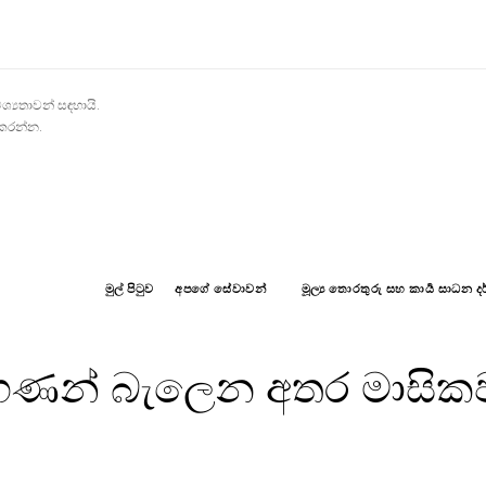
ශ්‍යතාවන් සඳහායි.
 කරන්න.
මුල් පිටුව
අපගේ සේවාවන්
මූල්‍ය තොරතුරු සහ කාර්‍ය සාධන 
න් බැලෙන අතර මාසිකව 