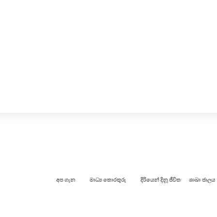
අප ගැන
මාධ්‍ය තොරතුරු
දිරියෙන් දිනූ ජීවිත
ශාඛා ජාලය