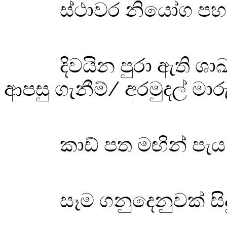
ස්ථාවර නියෝග පහස
දිවයින පුරා ඇති ශා
ආපසු ගැනීම්/ අරමුදල් මාරු
කාඩ් පත මඟින් පැය
සෑම ගනුදෙනුවක් සිද