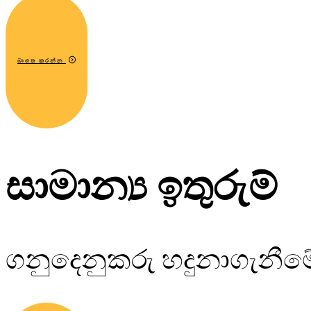
බාගත කරන්න
සාමාන්‍ය ඉතුරුම්
ගනුදෙනුකරු හදුනාගැනී