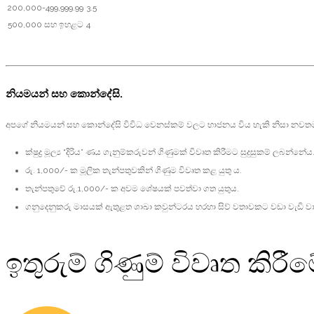
200,000-499,999.99
3.5
500,000 සහ ඉහළට
4
නියමයන් සහ කොන්දේසි.
අපගේ නියමයන් සහ කොන්දේසි විවිධ වෙනස්කම් වලට භාජනය විය හැකි නිසා නවතම ත
ක්ෂුද්‍ර මූල්‍ය “දිරිය” ණය ගැනුම්කරුවන් ගිණුමක් විවෘත කිරීමට සුදුසුකම් ලබන්නේය
රු. 1,000/- ක මූලික තැන්පතුවකින් ගිණුම විවෘත කළ යුතු ය.
තැන්පතුවේ රු.1,000/- ක අවම ශේෂයක් පවත්වා ගත යුතුය.
ගනුදෙනුකරු මාසයක් ඇතුළත ශාඛා කවුන්ටරය හරහා සිව් වතාවකට වඩා වැඩි ව
ඉතුරුම් ගිණුම් විවෘත කිරීමේ