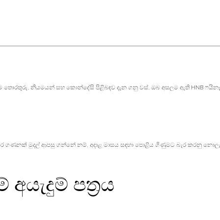
ොරතුරු, නියමයන් සහ කොන්දේසි පිළිබඳව දැන ගනු වස්, ඔබ අසලම ඇති HNB ෆයිනෑන්ස
.
ාර ගණනක් මුදල් ආපසු ගන්නේ නම්, අදාළ මාසය සඳහා පොළිය ගිණුමට බැර කරනු නොල
 අයැදුම් පත්‍රය