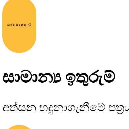
බාගත කරන්න
සාමාන්‍ය ඉතුරුම්
අත්සන හදුනාගැනීමේ පත්‍ර