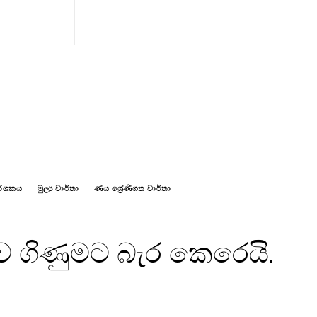
දර්ශකය
මුල්‍ය වාර්තා
ණය ශ්‍රේණිගත වාර්තා
ගිණුමට බැර කෙරෙයි.