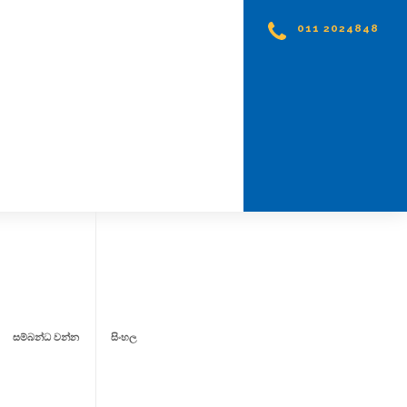
011 2024848
සම්බන්ධ වන්න
සිංහල