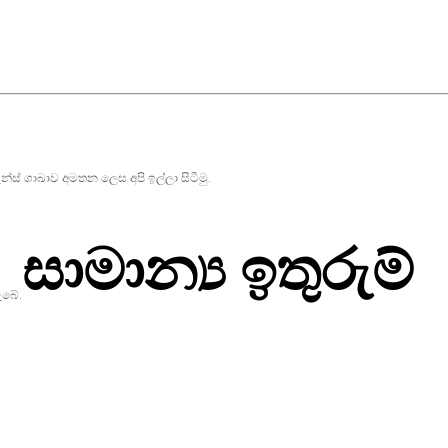
් ශාඛාව අමතන ලෙස අපි ඉල්ලා සිටිමු.
සාමාන්‍ය ඉතුරුම්
ැබේ.