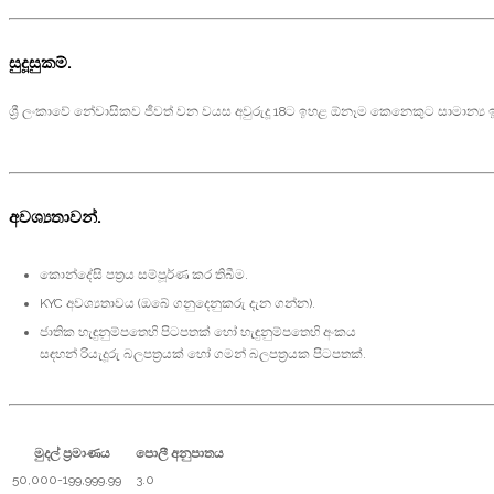
සුදූසුකම්.
ශ්‍රී ලංකාවේ නේවාසිකව ජීවත් වන වයස අවුරුදූ 18ට ඉහළ ඕනෑම කෙනෙකුට සාමාන්‍ය ඉ
අවශ්‍යතාවන්.
කොන්දේසි පත්‍රය සම්පූර්ණ කර තිබීම.
KYC අවශ්‍යතාවය (ඔබේ ගනුදෙනුකරු දැන ගන්න).
ජාතික හැඳුනුම්පතෙහි පිටපතක් හෝ හැඳුනුම්පතෙහි අංකය
සඳහන් රියැදූරු බලපත්‍රයක් හෝ ගමන් බලපත්‍රයක පිටපතක්.
මුදල් ප්‍රමාණය
පොලී අනුපාතය
50,000-199,999.99
3.0