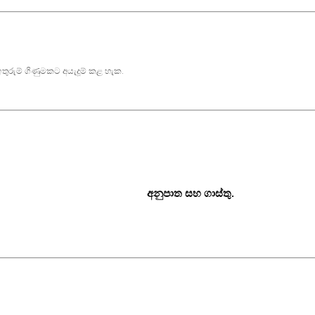
තුරුම් ගිණුමකට අයැදූම් කළ හැක.
අනුපාත සහ ගාස්තු.