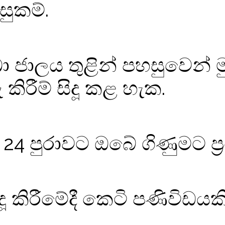
ුකම්.
ඛා ජාලය තුළින් පහසුවෙන් මු
 කිරීම් සිදූ කළ හැක.
 24 පුරාවට ඔබේ ගිණුමට ප්
ූ කිරීමේදී කෙටි පණිවිඩයකි