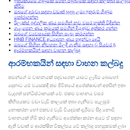
ඉතිරිකිරීමේ ගිණුමක් මගින් පසුබෑමක් සඳහා කල්තබා සැලසුම
කිරීම
ඔබගේ දරුවා සඳහා වඩාත් සුදුසු ළමා ඉතුරුම් ගිණුම
තෝරාගන්න
රිලැක්ස් පුද්ගලික ණය සමගින් නව වසර භුක්ති විඳින්න
ගැළපෙන ණය ක්‍රමයක් සමගින් දියුණුව අත්කර ගන්න
ඔබගේ ව්‍යවසායක සිහින සැබෑ කරගන්න
HNB FINANCE අධ්‍යාපන ණය හඳුන්වා දෙයි
ඔබගේ සිහින නිවහන මිලදී ගැනීම සඳහා වූ පියවර 5
ආරම්භකයින් සඳහා වාහන කල්බදු
ආරම්භකයින් සඳහා වාහන කල්බදු
තමන්ගේ ම වාහනයක් පදවාගෙන යාමට ලැබීම බොහෝ
දෙනාට යම් වයසකදී තම ජීවිතයේ අපේක්ෂාවන් අතරින් ඉතා
වැදගත් සන්ධිස්ථානයක් වේ. එකම වාහනය වසර
කිහිපයකට වඩා වැඩි කාලයක් තබා ගැනීමට සැලසුම්
නොකරන හෝ එකවර වැඩි වියදමක් දැරීමට සිදු නොවී
වාහනයක් හිමි කර ගැනීමට අපේක්ෂා කරන අයට ඒ සඳහා
ඇති වඩාත් ම ආරක්ෂිත විකල්පය වේ කල්බදු පහසුකමක් ලබා