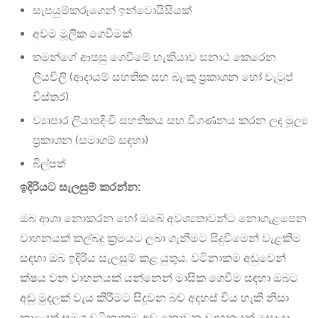
සැපයුම්කරුගෙන් ඉන්වොයිසියක්
අවම මූලික ගෙවීමක්
තමන්ගේ ආපසු ගෙවීමේ හැකියාව සනාථ කෙරෙන
ලියවිලි (ආදායම් සහතික සහ බැංකු ප්‍රකාශන හෝ වැටුප්
විස්තර)
ව්‍යාපාර ලියාපදිංචි සහතිකය සහ විගණනය කරන ලද මූල්‍ය
ප්‍රකාශන (සමාගම් සඳහා)
බිල්පත්
ඉදිරියට
සැලසුම්
කරන්න
:
ඔබ ආශා නොකරන හෝ ඔබේ අවශ්‍යතාවන්ට නොගැළපෙන
වාහනයක් කල්බදු ක්‍රමයට ලබා ගැනීමට සිදුවීමෙන් වැළකීම
සඳහා ඔබ ඉදිරිය සැලසුම් කළ යුතුය. වටිනාකම අඩුවෙන්
ක්ෂය වන වාහනයක් යන්නෙන් මාසික ගෙවීම සඳහා ඔබට
අඩු මුදලක් වැය කිරීමට සිදුවන බව අදහස් විය හැකි නිසා
කාලයත් සමග වටිනාකම අඩු නොවන වාහනයක් සොයා