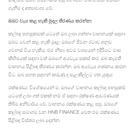
ගැනීම ද අත්‍යාවශ්‍ය වේ.
ඔබට වැය කළ හැකි මුදල
තීරණය
කරන්න
:
කල්බදු පහසුකමක් යටතේ ඔබ ලබා ගන්නා වාහනයක් සඳහා
ඔබට වෙන් කළ හැකි මුදල ඔබගේ ජීවන රටාව අනුව
වෙනස් විය හැකිය. එම නිසා, අවම වශයෙන් ඉදිරියට මාස
කිහිපයක් සඳහා වත් ඔබගේ අයවැය සකස් කර, ඔබ කැමති
වාහනය පිළිබඳ තීරණය කරන්න. ඔබ අයවැය ගණනය කරන
විට, ඔබ පහත සඳහන් කරුණු ද සැලකිල්ලට ගත යුතුය:
රක්ෂණය: විශේෂයෙන් ම, ඔබගේ වාහනය කල්බදු පහසුකම්
යටතේ ලබා ගත් එකක් නම් ඒ සඳහා රක්ෂණ ආවරණයක්
තිබීම අනිවාර්ය වේ. වාහනය රක්ෂණය කළ පසු, ඔබගේ
කල්බදු සමාගම වන HNB FINANCE වෙත එම රක්ෂණය
පිළිබඳ විස්තර ලබා දෙන්න.