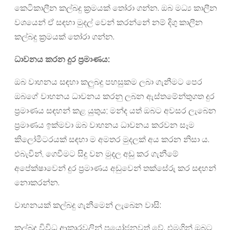
කෙටිකාලීන කල්බදු ක්‍රමයක් තෝරා ගන්න. ඔබ මධ්‍ය කාලීන
වශයෙන් ඒ සඳහා මුදල් වෙන් කරන්නේ නම් දිගු කාලීන
කල්බදු ක්‍රමයක් තෝරා ගන්න.
ධාවනය කරන දුර ප්‍රමාණය
:
ඔබ වාහනය සඳහා කලුබදු පහසුකම ලබා ගැනීමට පෙර
ඔබගේ වාහනය ධාවනය කරනු ලබන ඇස්තමේන්තුගත දුර
ප්‍රමාණය සඳහන් කළ යුතුය; මන්ද යත් ඔබට අවසර ලැබෙන
ප්‍රමාණය ඉක්මවා ඔබ වාහනය ධාවනය කරවන සෑම
කිලෝමීටරයක් ​​සඳහා ම අමතර මුදලක් අය කරන නිසා ය.
එබැවින්, ගෙවීමට සිදු වන මුදල අඩු කර ගැනීමේ
අපේක්ෂාවෙන් දුර ප්‍රමාණය අඩුවෙන් තක්සේරු කර සඳහන්
නොකරන්න.
වාහනයක් කල්බදු ගැනීමෙන් ලැබෙන වාසි:
කල්බදු විවිධ ආකාරවලින් ප්‍රයෝජනවත් වේ. එමගින් ඔබට