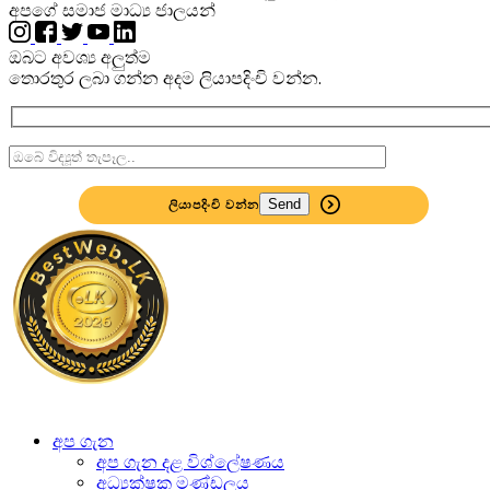
අපගේ සමාජ මාධ්‍ය ජාලයන්
ඔබට අවශ්‍ය අලුත්ම
තොරතුර ලබා ගන්න
අදම ලියාපදිංචි වන්න.
ලියාපදිංචි වන්න
අප ගැන
අප ගැන දළ විශ්ලේෂණය
අධ්‍යක්ෂක මණ්ඩලය