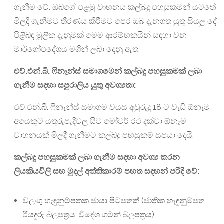
ගැනීම වේ. ඔබගේ පළමු වාහනය කල්බදු පහසුකමන් යටතේ
මිලදී ගැනීමට තීරණය කිරීමට පෙර ඔබ දැනගත යුතු සියලු දේ
පිළිබඳ මූලික දැනුමක් මෙම ආරම්භකයින් සඳහා වන
මාර්ගෝපදේශය මගින් ලබා දෙනු ඇත.
එච්.එන්.බී. ෆිනෑන්ස් සමාගමෙන්
කල්බදු
පහසුකමක් ලබා
ගැනීම
සඳහා සපුරාලිය යුතු
අවශ්‍යතා
:
එච්.එන්.බී. ෆිනෑන්ස් සමාගම වයස අවුරුදු 18 ට වැඩි ඕනෑම
අයෙකුට යතුරුපැදිවල සිට මෝටර් රථ දක්වා ඕනෑම
වාහනයක් මිලදී ගැනීමට කල්බදු පහසුකම් සපයා දෙයි.
කල්බදු
පහසුකමක් ලබා
ගැනීම සඳහා
අවශ්‍ය කරන
ලියකියවිලි
සහ
මුදල්
අත්තිකාරම් පහත සඳහන් පරිදි වේ
:
වලංගු හැඳුනුම්පතක ඡායා පිටපතක් (ජාතික හැඳුනුම්පත,
රියදුරු බලපත්‍රය, විදේශ ගමන් බලපත්‍රය)