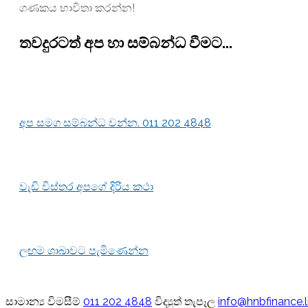
ගණකය භාවිතා කරන්න!
තවදුරටත් අප හා සම්බන්ධ වීමට...
අප සමග සම්බන්ධ වන්න.
011 202 4848
වැඩි විස්තර
අපගේ දිරිය කථා
ලඟම ශාඛාවට
පැමිණෙන්න
සාමාන්‍ය විමසීම්
011 202 4848
විද්‍යුත් තැපෑල
info@hnbfinance.l