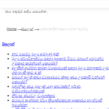
MENU
Home
බ්ලොග්
ආරම්භකයින් සඳහා වාහන කල්බදු
බ්ලොග්
නව වසරට මූල්‍ය අරමුණු 5ක්
මූල්‍ය ස්වාධීනත්වය සඳහා සූදානම් වීමට ඔබගේ දරුවන්ට
උපකාර කරන්නේ කෙසේද?
අලුතින් ආරම්භ කරන ව්‍යාපාරයක් සඳහා මූල්‍ය පහසුකම් ලබ
ගත හැකි ක්‍රම 4 ක්
ඔබගේ අලුත් කුඩා ව්‍යාපාරයට ක්ෂුද්‍ර ණය උපකාරී වන්නේ
කෙසේද?
පුද්ගලික ණය මුදලක් යනු කවරක්ද? පූර්ණ
මා‍ර්ගෝපදේශකයක්
නිවාස ණයවල වැදගත්කම
ස්ථාවර තැන්පතු: ඒවා ක්‍රියාත්මකවන ආකාරය හා ඒවාහි
ප්‍රයෝජන