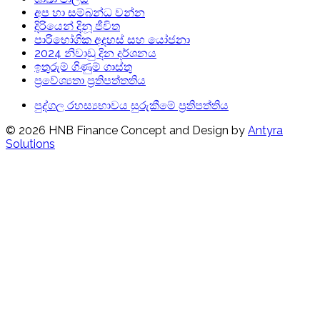
අප හා සම්බන්ධ වන්න
දිරියෙන් දිනූ ජීවිත
පාරිභෝගික අදහස් සහ යෝජනා
2024 නිවාඩු දින දර්ශනය
ඉතුරුම් ගිණුම් ගාස්තු
ප්‍රවේශ්‍යතා ප්‍රතිපත්තතිය
පුද්ගල රහස්‍යභාවය සුරුකීමේ ප්‍රතිපත්තිය
© 2026 HNB Finance
Concept and Design by
Antyra
Solutions