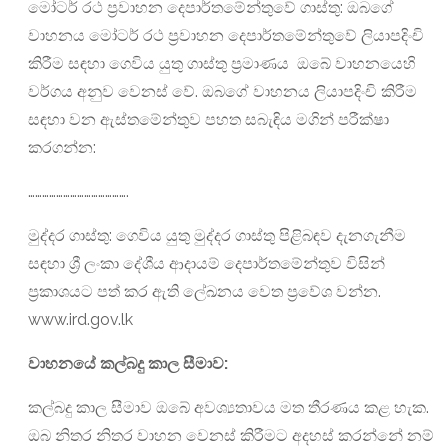
මෝටර් රථ ප්‍රවාහන දෙපාර්තමේන්තුවේ ගාස්තු: ඔබගේ
වාහනය මෝටර් රථ ප්‍රවාහන දෙපාර්තමේන්තුවේ ලියාපදිංචි
කිරීම සඳහා ගෙවිය යුතු ගාස්තු ප්‍රමාණය ඔබේ වාහනයෙහි
වර්ගය අනුව වෙනස් වේ. ඔබගේ වාහනය ලියාපදිංචි කිරීම
සඳහා වන ඇස්තමේන්තුව පහත සබැඳිය මගින් පරීක්ෂා
කරගන්න:
…………………………………….
මුද්දර ගාස්තු: ගෙවිය යුතු මුද්දර ගාස්තු පිළිබඳව දැනගැනීම
සඳහා ශ්‍රී ලංකා දේශීය ආදායම් දෙපාර්තමේන්තුව විසින්
ප්‍රකාශයට පත් කර ඇති ලේඛනය වෙත ප්‍රවේශ වන්න.
www.ird.gov.lk
වාහනයේ
කල්බදු
කාල සීමාව
:
කල්බදු කාල සීමාව ඔබේ අවශ්‍යතාවය මත තීරණය කළ හැක.
ඔබ නිතර නිතර වාහන වෙනස් කිරීමට අදහස් කරන්නේ නම්