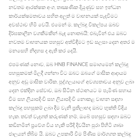
නවතම ආරක්ෂක අංග, තාක්‍ෂණික දියුණුව සහ ඉන්ධන
කාර්යක්ෂමතාවය සහිත අලුත් ම වාහනයක් පැදවීමට
අවස්ථාව හිමි වෙයි. එමෙන් ම, කල්බදු විකල්පය ඔබව
දිර්ඝකාලීන වගකීමකින් බැඳ නොතබයි; එබැවින් එය ඔබට
නවතම වාහනයක පහසුව අත්විඳීමට ඉඩ සලසා දෙන අතර ම
මනසෙහි නිදහස ද ඇති කර දෙයි.
එපමණක් නොව, ඔබ HNB FINANCE සමාගමෙන් කල්බදු
පහසුකමක් මිලදී ගන්නා විට ඔබට ඔබ‍ගේ මාසික ආදායම
අනුව අඩු මාසික වාරික, පුද්ගලයාගේ අවශ්‍යතාවය අනුව ලබා
දෙන එක්දින සේවාව, ඔබ සිටින ස්ථානයට ම පැමිණ සහාය
වීම සහ ලියාපදිංචි සහ ලියාපදිංචි නොකළ වාහන සඳහා
කල්බදු පහසුකම් ලබා දීම වැනි ප්‍රතිලාභද ඔබට භුක්ති විඳිය
හැක. තවත් වැදගත් කරුණක් නම්, ඔබේ පහසුව සඳහා ඔබට
කඩිනමින් ප්‍රවේශ විය හැකි පරිදි දිවයින පුරා පිහිටි ශාඛා
ජාලයන් තිබීම යි. ඔබට උපකාරී වීම පිණිස මාර්ගගත කල්බදු