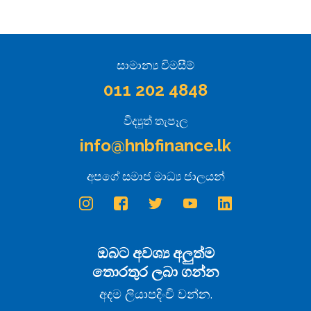
සාමාන්‍ය විමසීම්
011 202 4848
විද්‍යුත් තැපෑල
info@hnbfinance.lk
අපගේ සමාජ මාධ්‍ය ජාලයන්
ඔබට අවශ්‍ය අලුත්ම
තොරතුර ලබා ගන්න
අදම ලියාපදිංචි වන්න.