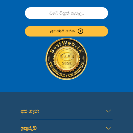
ලියාපදිංචි වන්න
අප ගැන
ඉතුරුම්