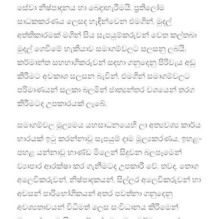
සේවා නිෂ්පාදනය හා බෙදාහැරීමයි. ප්‍රතිලෝම
සාධකකරණය ලෙසද හැඳින්වෙන එමගින්, මුදල්
අත්තිකාරමක් මගින් සිය සැපයුම්කරුවන් වෙත කල්තබා
මුදල් ගෙවීමේ හැකියාව සමාගම්වලට සලසනු ලබයි.
කර්මාන්ත සහභාගිකරුවන් සඳහා ගනුදෙනු පිරිවැය අඩු
කිරීමට අවකාශ සලසන බැවින්, එමගින් සමාගම්වලට
පරිමාණයන් සලකා බලමින් ජාත්‍යන්තර වශයෙන් තරග
කිරීමටද උපකාරයක් ලැබේ.
සමාගම්වල මූල්‍යමය යහසාධනයෙහි ලා අත්‍යවශ්‍ය කාර්ය
භාරයක් ඉටු කරන්නාවූ සැපයුම් දාම මූල්‍යකරණය, ඉහළ-
පහළ යන්නාවූ භාණ්ඩ මිලෙන් සිදුවන බලපෑමෙන්
ව්‍යාපාර ආරක්ෂා කර ගැනීමටද උපකාරී වේ. තවද, තොග
අලෙවිකරුවන්, නිෂ්පාදකයන්, සිල්ලර අලෙවිකරුවන් හා
අවසන් පාරිභෝගිකයන් අතර පවත්නා ගනුදෙනු
අවශ්‍යතාවයන් විධිමත් ලෙස සංවිධානය කිරීමෙන්