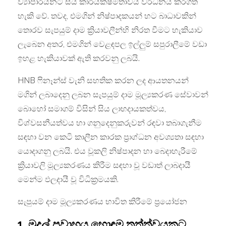
ව්‍යාපාරයනට සිය කාර්යක්ෂමතාවය වර්ධනය කරගත
හැකි වේ. තවද, එමගින් නිෂ්පාදකයන් හට බාධාවකින්
තොරව සැපයුම් දාම ක්‍රියාවලීන්හි නිරත වීමට හැකියාව
ලැබෙන අතර, එමගින් වෙළඳපල ඉල්ලුම් සපුරාලීමේ වඩා
ඉහළ හැකියාවක් ඇති කරවනු ලබයි.
HNB ෆිනෑන්ස් වැනි සහතික කරන ලද ආයතනයන්
මගින් ලබාදෙනු ලබන සැපයුම් දාම මූල්‍යකරණ සේවාවන්
බොහෝ සමාගම් විසින් සිය ලාභදායකත්වය,
විශ්වසනීයත්වය හා ගනුදෙනුකරුවන් රඳවා තබාගැනීම
සඳහා වන කෙටි කාලීන කාරක ප්‍රාග්ධන අවශ්‍යතා සඳහා
යොදාගනු ලබයි. එය වූකලි නිෂ්පාදන හා බෙදාහැරීමේ
ක්‍රියාවලි මූල්‍යකරණය කිරීම සඳහා වූ වඩාත් ලාබදායී
මෙන්ම ඵලදායී වූ විධික්‍රමයකි.
සැපුයම් දාම මූල්‍යකරණය භාවිත කිරීමේ ප්‍රයෝජන
1. මුදල් ප්‍රවාහය හොඳම තත්ත්වයකට