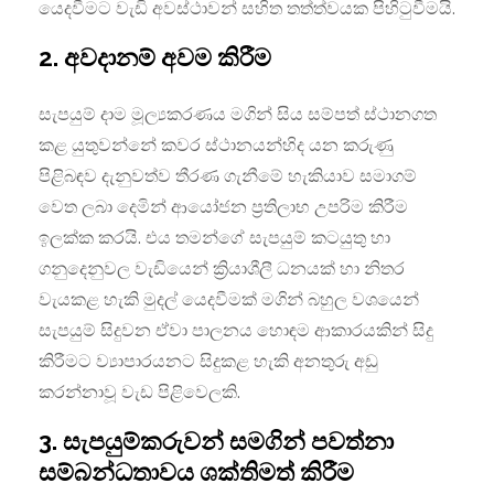
යෙදවීමට වැඩි අවස්ථාවන් සහිත තත්ත්වයක පිහිටුවීමයි.
2. අවදානම් අවම කිරීම
සැපයුම් දාම මූල්‍යකරණය මගින් සිය සම්පත් ස්ථානගත
කළ යුතුවන්නේ කවර ස්ථානයන්හිද යන කරුණු
පිළිබඳව දැනුවත්ව තීරණ ගැනීමේ හැකියාව සමාගම්
වෙත ලබා දෙමින් ආයෝජන ප්‍රතිලාභ උපරිම කිරීම
ඉලක්ක කරයි. එය තමන්ගේ සැපයුම් කටයුතු හා
ගනුදෙනුවල වැඩියෙන් ක්‍රියාශීලී ධනයක් හා නිතර
වැයකළ හැකි මුදල් යෙදවීමක් මගින් බහුල වශයෙන්
සැපයුම් සිදුවන ඒවා පාලනය හොඳම ආකාරයකින් සිදු
කිරීමට ව්‍යාපාරයනට සිදුකළ හැකි අනතුරු අඩු
කරන්නාවූ වැඩ පිළිවෙලකි.
3. සැපයුම්කරුවන් සමගින් පවත්නා
සම්බන්ධතාවය ශක්තිමත් කිරීම