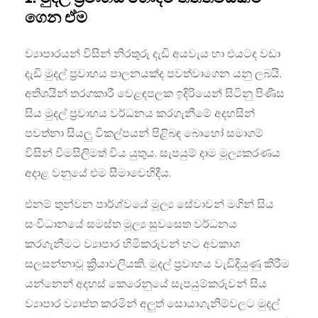
ගෙන ඒම
ව්‍යාපාරයන් විසින් නිරතුරු දැඩි අයවැය හා එයටද වඩා
දැඩි මුදල් ප්‍රවාහය පාලනයක්ද පවත්වාගෙන යනු ලබයි.
අතිශයින් තරගකාරී වෙළඳපලක ඉදිරියෙන් සිටිනු පිණිස
සිය මුදල් ප්‍රවාහය වර්ධනය කරගැනීමේ අදහසින්
පවත්නා සියලු විකල්පයන් පිළිබඳ බොහෝ සමාගම්
විසින් විමසිලිමත් විය යුතුය. සැපයුම් දාම මූල්‍යකරණය
අදාළ වනුයේ එම සීමාවෙහිදීය.
එනම් තුන්වන පාර්ශ්වයේ මූල්‍ය සේවාවන් මගින් සිය
සංවිධානයේ සමස්ත මූල්‍ය සුවසෙත වර්ධනය
කරගැනීමට ව්‍යාපාර හිමිකරුවන් හට අවකාශ
සලසන්නාවූ ක්‍රියාවලියකි. මුදල් ප්‍රවාහය වැඩිදියුණු කිරීම
යන්නෙන් අදහස් කෙරෙනුයේ සැපයුම්කරුවන් සිය
ව්‍යාපාර ව්‍යාප්ත කරමින් අලුත් සොයාගැනිම්වලට මුදල්