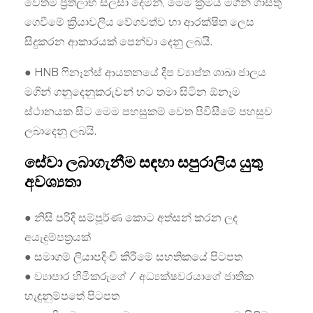
වෙතම ප්‍රතිලාභ සලසා දෙමින්, මෙම ක්‍රමය මගින් ගාස්තු
ගෙවීමේ ක්‍රියාවලිය වේගවත්ව හා ආරක්ෂිත ලෙස
සිදුකරන ආකාරයක් පෙන්වා දෙනු ලබයි.
● HNB ෆිනෑන්ස් ආයතනයේ දීප ව්‍යාප්ත ශාඛා ජාලය
මගින් ගනුදෙනුකරුවන් හට තමා සිටින ඕනෑම
ස්ථානයක සිට මෙම පහසුකම් වෙත පිවිසීමේ පහසුව
ලබාදෙනු ලබයි.
සේවා ලබාගැනීම සඳහා සපුරාලිය යුතු
අවශ්‍යතා
● නිසි පරිදි සම්පූර්ණ කොට අත්සන් කරන ලද
අයැදුම්පත්‍රයක්
● සමාගම් ලියාපදිංචි කිරීමේ සහතිකයේ පිටපත
● ව්‍යාපාර හිමිකරුගේ / අධ්‍යක්ෂවරයාගේ ජාතික
හැඳුනුම්පතේ පිටපත