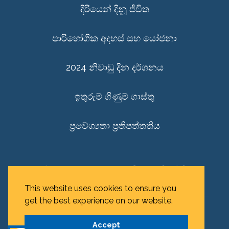
දිරියෙන් දිනූ ජීවිත
පාරිභෝගික අදහස් සහ යෝජනා
2024 නිවාඩු දින දර්ශනය
ඉතුරුම් ගිණුම් ගාස්තු
ප්‍රවේශ්‍යතා ප්‍රතිපත්තතිය
පුද්ගල රහස්‍යභාවය සුරුකීමේ ප්‍රතිපත්තිය
This website uses cookies to ensure you
get the best experience on our website.
© 2026 HNB Finance
Accept