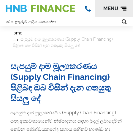
MENU
Home
සැපයුම් දාම මූල්‍යකරණය (Supply Chain Financing)
පිළිබඳ ඔබ විසින් දැන ගතයුතු සියලු දේ
සැපයුම් දාම මූල්‍යකරණය
(Supply Chain Financing)
පිළිබඳ ඔබ විසින් දැන ගතයුතු
සියලු දේ
සැපයුම් දාම මූල්‍යකරණය (Supply Chain Financing)
යනු අත්‍යවශ්‍යයෙන්ම නිෂ්පාදනය සඳහා මුදල් ලබාදෙමින්
තෙවන පාර්ශ්වයකගේද සහාය සහිතව භාණ්ඩ හා