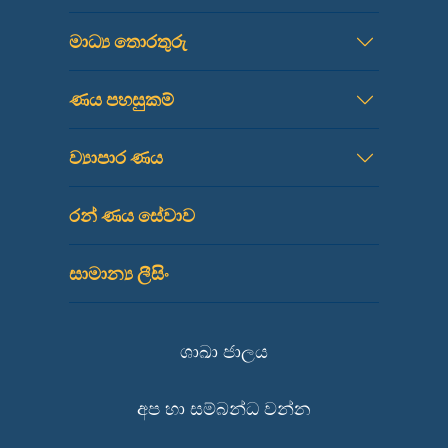
මාධ්‍ය තොරතුරු
ණය පහසුකම්
ව්‍යාපාර ණය
රන් ණය සේවාව
සාමාන්‍ය ලීසිං
ශාඛා ජාලය
අප හා සම්බන්ධ වන්න