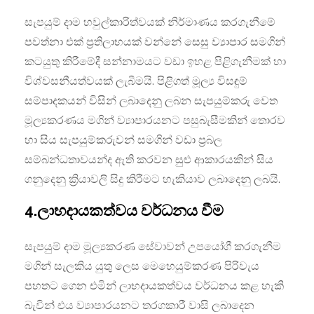
සැපයුම් දාම හවුල්කාරිත්වයක් නිර්මාණය කරගැනීමේ
පවත්නා එක් ප්‍රතිලාභයක් වන්නේ සෙසු ව්‍යාපාර සමගින්
කටයුතු කිරීමේදී සන්නාමයට වඩා ඉහළ පිළිගැනීමක් හා
විශ්වසනීයත්වයක් ලැබීමයි. පිළිගත් මූල්‍ය විසඳුම්
සම්පාදකයන් විසින් ලබාදෙනු ලබන සැපයුම්කරු වෙත
මූල්‍යකරණය මගින් ව්‍යාපාරයනට පසුබැසීමකින් තොරව
හා සිය සැපයුම්කරුවන් සමගින් වඩා ප්‍රබල
සම්බන්ධතාවයන්ද ඇති කරවන සුළු ආකාරයකින් සිය
ගනුදෙනු ක්‍රියාවලි සිදු කිරීමට හැකියාව ලබාදෙනු ලබයි.
4.ලාභදායකත්වය වර්ධනය වීම
සැපයුම් දාම මූල්‍යකරණ සේවාවන් උපයෝගී කරගැනීම
මගින් සැලකිය යුතු ලෙස මෙහෙයුම්කරණ පිරිවැය
පහතට ගෙන එමින් ලාභදායකත්වය වර්ධනය කළ හැකි
බැවින් එය ව්‍යාපාරයනට තරගකාරී වාසි ලබාදෙන