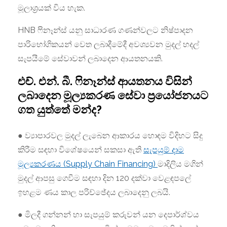
මූලාශ්‍රයක් විය හැක.
HNB ෆිනෑන්ස් යනු සාධාරණ ගණන්වලට නිෂ්පාදන
පාරිභෝගිකයන් වෙත ලබාදීමේදී අවශ්‍යවන මුදල් හදල්
සැපයීමේ සේවාවන් ලබාදෙන ආයතනයකි.
එච්. එන්. බී. ෆිනෑන්ස් ආයතනය විසින්
ලබාදෙන මූල්‍යකරණ සේවා ප්‍රයෝජනයට
ගත යුත්තේ මන්ද?
● ව්‍යාපාරවල මුදල් ලැබෙන ආකාරය හොඳම විදිහට සිදු
කිරීම සඳහා විශේෂයෙන් සකසා ඇති
සැපයුම් දාම
මූල්‍යකරණය (Supply Chain Financing)
මාදිලිය මගින්
මුදල් ආපසු ගෙවීම සඳහා දින 120 දක්වා වෙළඳපලේ
ඉහළම ණය කාල පරිච්ඡේදය ලබාදෙනු ලබයි.
● මිලදී ගන්නන් හා සැපයුම් කරුවන් යන දෙපාර්ශ්වය