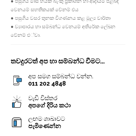
● පසුගිය මාස හයක බැංකු ප්‍රකාශන හා ආදායම පිළිබඳ
වෙනයම් සහතිකයක් වේනම් එය
● පසුගිය වසර තුනක විගණනය කළ මූල්‍ය වාර්තා
● ව්‍යාපාරය හා සම්බන්ධ වෙනයම් අතිරේක ලේඛන
වේනම් එ්වා.
තවදුරටත් අප හා සම්බන්ධ වීමට...
අප සමග සම්බන්ධ වන්න.
011 202 4848
වැඩි විස්තර
අපගේ දිරිය කථා
ලඟම ශාඛාවට
පැමිණෙන්න