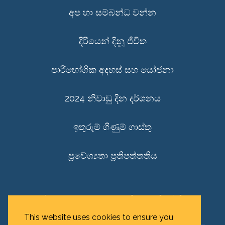
අප හා සම්බන්ධ වන්න
දිරියෙන් දිනූ ජීවිත
පාරිභෝගික අදහස් සහ යෝජනා
2024 නිවාඩු දින දර්ශනය
ඉතුරුම් ගිණුම් ගාස්තු
ප්‍රවේශ්‍යතා ප්‍රතිපත්තතිය
පුද්ගල රහස්‍යභාවය සුරුකීමේ ප්‍රතිපත්තිය
This website uses cookies to ensure you