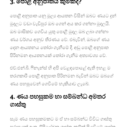
3. පොළී අනුපාතය කුමක්ද?
පොළී අනුපාත යනු මූල්‍ය ආයතන විසින් ඔබට ණයට දුන්
මුදලට වඩා වැඩිපුර ඔබ ගෙන් අය කර ගන්නා මුදලයි.
ඔබ මාසිකව ගෙවිය යුතු පොළී මුදල ඔබ ලබා ගන්නා
ණය වර්ගය අනුව තීරණය වේ. එබැවින්, ඔබගේ ණය
දෙන ආයතනය තෝරා ගැනීමේ දී, අඩු පොළී අනුපාත
පිරිනමන ආයතනයක් තෝරා ගැනීම අත්‍යාවශ්‍ය වේ.
එච්.එන්.බී. ෆිනෑන්ස් හි අපි වෙළඳපොළේ ඇති ඉහළ ම
තරගකාරී පොළී අනුපාත පිරිනමන බැවින් ඔබට ඔබගේ
ණය පහසුවෙන් ගෙවීමේ හැකියාව ලැබේ.
4. ණය පහසුකම හා සම්බන්ධ අමතර
ගාස්තු
සෑම ණය පහසුකමකට ම ඒ හා සම්බන්ධ විවිධ ගාස්තු
පරාසයක් ඇත. ලිපිලේඛන ගාස්තු, කලින් පියවීමේ ගාස්තු,