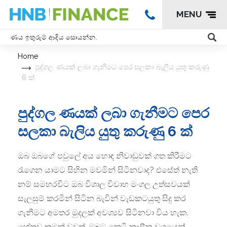
MENU
Home
පුද්ගල ණයක් ලබා ගැනීමට පෙර සලකා බැලිය යුතු කරුණු
6 ක්
පුද්ගල ණයක් ලබා ගැනීමට පෙර
සලකා බැලිය යුතු කරුණු 6 ක්
ඔබ ඔබගේ පවුලේ අය හොඳ නිවාඩුවක් ගත කිරීමට
රැගෙන යාමට සිහින මවමින් සිටිනවාද? එසේත් නැති
නම් සමහරවිට ඔබ විශාල විවාහ මංගල උත්සවයක්
සැලසුම් කරමින් සිටින බැවින් වැඩකටයුතු සිදු කර
ගැනීමට අමතර මුදලක් අවශ්‍යව සිටිනවා විය හැක.
හේතුව කුමක් වුවත්, ඔබට කෙටි කාලීන වශයෙන්