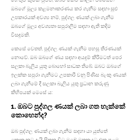
ඔබගේ මූල්‍ය කළමනාකරණය කර ගැනීම සඳහා සුළු
උපකාරයක් අවශ්‍ය නම්, පුද්ගල ණයක් ලබා ගැනීම
ඔබගේ මූල්‍ය අවශ්‍යතා සපුරාලීම සඳහා ඇති කදිම
විසඳුමකි.
කෙසේ වෙතත්, පුද්ගල ණයක් ගැනීම පහසු තීරණයක්
නොවේ. ඔබ ඔබගේ ණය සඳහා අයදුම් කිරීමටත් පෙර
සලකා බැලිය යුතු බොහෝ සාධක තිබේ. ඔබට ඔබගේ
ඉලක්ක සපුරා ගැනීමට උපකාරී වනු පිණිස බැංකු ණයක්
ලබා ගැනීමේ දී සලකා බැලිය යුතු ප්‍රධාන කරුණු
කිහිපයක් මෙසේ ය:
1. ඔබට පුද්ගල ණයක් ලබා ගත හැක්කේ
කොහෙන්ද?
ඔබ පුද්ගල ණයක් ලබා ගැනීම සඳහා යා යුත්තේ
කොතැනට දැයි සිතන විට ඔබේ මතකයට එන පළමු