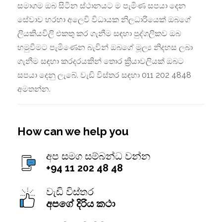
සමාගම ඔබ සිටින ස්ථානයට ම පැමිණ සපයා දෙන
සේවාව හරහා අලෙවි විධායක නිලධාරියෙක් ඔබගේ
ලියකියවිලි එකතු කර ගැනීම සඳහා පුද්ගලිකව ඔබ
හමුවීමට පැමිණෙන බැවින් ඔබගේ මූල්‍ය නිදහස ලබා
ගැනීම සඳහා කරදරයකින් තොර ක්‍රියාවලියක් ඔබට
සපයා දෙනු ලැබේ. වැඩි විස්තර සඳහා 011 202 4848
අමතන්න.
How can we help you
අප සමග සම්බන්ධ වන්න
+94 11 202 48 48
වැඩි විස්තර
අපගේ දිරිය කථා