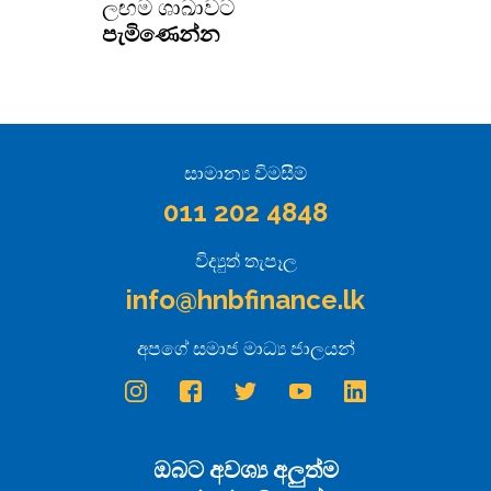
ලඟම ශාඛාවට
පැමිණෙන්න
සාමාන්‍ය විමසීම්
011 202 4848
විද්‍යුත් තැපෑල
info@hnbfinance.lk
අපගේ සමාජ මාධ්‍ය ජාලයන්
ඔබට අවශ්‍ය අලුත්ම