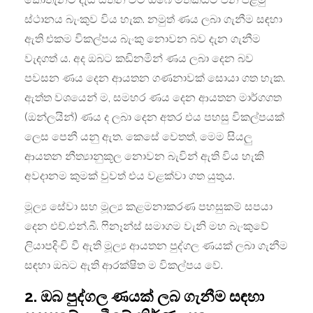
ස්ථානය බැංකුව විය හැක. නමුත් ණය ලබා ගැනීම සඳහා
ඇති එකම විකල්පය බැංකු නොවන බව දැන ගැනීම
වැදගත් ය. අද ඔබට කඩිනමින් ණය ලබා දෙන බව
පවසන ණය දෙන ආයතන ගණනාවක් සොයා ගත හැක.
ඇත්ත වශයෙන් ම, සමහර ණය දෙන ආයතන මාර්ගගත
(ඔන්ලයින්) ණය ද ලබා දෙන අතර එය පහසු විකල්පයක්
ලෙස පෙනී යනු ඇත. කෙසේ වෙතත්, මෙම සියලු
ආයතන නීත්‍යානුකූල නොවන බැවින් ඇති විය හැකි
අවදානම කුමක් වුවත් එය වළක්වා ගත යුතුය.
මූල්‍ය සේවා සහ මූල්‍ය කළමනාකරණ පහසුකම් සපයා
දෙන එච්.එන්.බී. ෆිනෑන්ස් සමාගම වැනි මහ බැංකුවේ
ලියාපදිංචි වී ඇති මූල්‍ය ආයතන පුද්ගල ණයක් ලබා ගැනීම
සඳහා ඔබට ඇති ආරක්ෂිත ම විකල්පය වේ.
2. ඔබ පුද්ගල ණයක් ලබ ගැනීම සඳහා