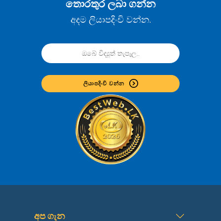
තොරතුර ලබා ගන්න
අදම ලියාපදිංචි වන්න.
ලියාපදිංචි වන්න
අප ගැන