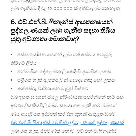
ලබා ගැනීමේ දී රු. 12,000,000 ක් දක්වා ලබා ගත හැක.
6. එච්.එන්.බී. ෆිනෑන්ස් ආයතනයෙන්
පුද්ගල ණයක් ලබා ගැනීම සඳහා තිබිය
යුතු අවශ්‍යතා මොනවාද?
සේවායෝජකයාගෙන් ලබා ගත් සේවය තහවුරු
කිරීමේ ලිපිය
නේවාසික දේපළ මත ලියාපදිංචි ප්‍රාථමික උකස
පිළිගත හැකි ඇපකරුවන් දෙදෙනෙකු හෝ උකස
තක්සේරු වාර්තා සහ වැටුප් විස්තර
ඔබ ඉහත ස ඳහන් සියලු නිර්ණායක සපුරන්නේ නම් සහ
අවශ්‍ය ලියකියවිලි ඔබට සපයා ගත හැකි නම්, ඔබගේ
ණය අයදුම්පත ඉදිරිපත් කර දින තුනක් ඇතුළත ඔබට
එච්.එන්.බී. ෆිනෑන්ස් වෙතින් පුද්ගල ණයක් පුද්ගල ණයක්
ලබා ගත හැක. එපමණක් නොව, එච්.එන්.බී. ෆිනෑන්ස්