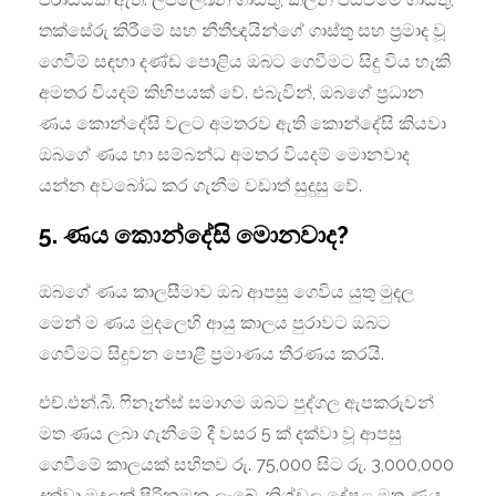
තක්සේරු කිරීමේ සහ නීතීඥයින්ගේ ගාස්තු සහ ප්‍රමාද වූ
ගෙවීම් සඳහා දණ්ඩ පොළිය ඔබට ගෙවීමට සිදු විය හැකි
අමතර වියදම් කිහිපයක් වේ. එබැවින්, ඔබගේ ප්‍රධාන
ණය කොන්දේසි වලට අමතරව ඇති කොන්දේසි කියවා
ඔබගේ ණය හා සම්බන්ධ අමතර වියදම් මොනවාද
යන්න අවබෝධ කර ගැනීම වඩාත් සුදුසු ‍වේ.
5. ණය කොන්දේසි මොනවාද?
ඔබගේ ණය කාලසීමාව ඔබ ආපසු ගෙවිය යුතු මුදල
මෙන් ම ණය මුදලෙහි ආයු කාලය පුරාවට ඔබට
ගෙවීමට සිදුවන පොළී ප්‍රමාණය තීරණය කරයි.
එච්.එන්.බී. ෆිනෑන්ස් සමාගම ඔබට පුද්ගල ඇපකරුවන්
මත ණය ලබා ගැනීමේ දී වසර 5 ක් දක්වා වූ ආපසු
ගෙවීමේ කාලයක් සහිතව රු. 75,000 සිට රු. 3,000,000
දක්වා මුදලක් පිරිනමනු ලැබේ. නිශ්චල දේපළ මත ණය