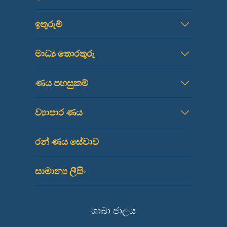
ඉතුරුම්
මාධ්‍ය තොරතුරු
ණය පහසුකම්
ව්‍යාපාර ණය
රන් ණය සේවාව
සාමාන්‍ය ලීසිං
ශාඛා ජාලය