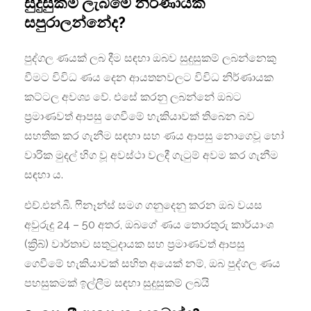
සුදුසුකම් ලැබීමේ නිර්ණායක
සපුරාලන්නේද?
පුද්ගල ණයක් ලබ දීම සඳහා ඔබව සුදුසුකම් ලබන්නෙකු
වීමට විවිධ ණය දෙන ආයතනවලට විවිධ නිර්ණායක
කට්ටල අවශ්‍ය වේ. එසේ කරනු ලබන්නේ ඔබට
ප්‍රමාණවත් ආපසු ගෙවීමේ හැකියාවක් තිබෙන බව
සහතික කර ගැනීම සඳහා සහ ණය ආපසු නොගෙවූ හෝ
වාරික මුදල් හිග වූ අවස්ථා වලදී ගැටුම් අවම කර ගැනීම
සඳහා ය.
එච්.එන්.බී. ෆිනෑන්ස් සමග ගනුදෙනු කරන ඔබ වයස
අවුරුදු 24 – 50 අතර, ඔබගේ ණය තොරතුරු කාර්යාංශ
(ක්‍රිබ්) වාර්තාව සතුටුදායක සහ ප්‍රමාණවත් ආපසු
ගෙවීමේ හැකියාවක් සහිත අයෙක් නම්, ඔබ පුද්ගල ණය
පහසුකමක් ඉල්ලීම සඳහා සුදුසුකම් ලබයි