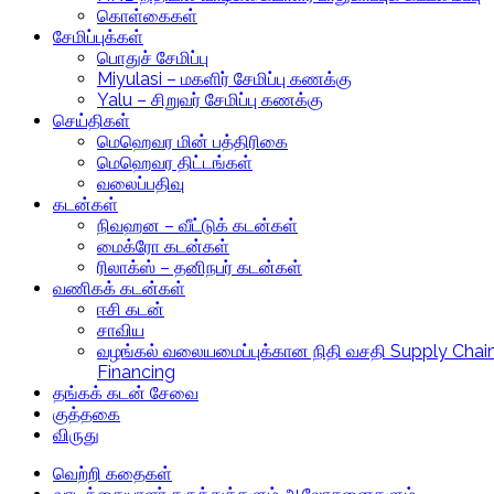
கொள்கைகள்
சேமிப்புக்கள்
பொதுச் சேமிப்பு
Miyulasi – மகளிர் சேமிப்பு கணக்கு
Yalu – சிறுவர் சேமிப்பு கணக்கு
செய்திகள்
மெஹெவர மின் பத்திரிகை
மெஹெவர திட்டங்கள்
வலைப்பதிவு
கடன்கள்
நிவஹன – வீட்டுக் கடன்கள்
மைக்ரோ கடன்கள்
ரிலாக்ஸ் – தனிநபர் கடன்கள்
வணிகக் கடன்கள்
ஈசி கடன்
சாவிய
வழங்கல் வலையமைப்புக்கான நிதி வசதி Supply Chai
Financing
தங்கக் கடன் சேவை
குத்தகை
விருது
வெற்றி கதைகள்