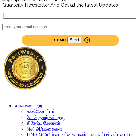
Quarterly Newsletter
And Get all the latest Updates
SUBMIT
எங்களை பற்றி
கண்ணோட்டம்
இயக்குனர்கள் குழு
சிரேஷ்ட மேலாளர்
நிதி அறிக்கைகள்
HNB நிதியில் வாடிக்கையாளர் பாதுகாப்புக் கட்டமைப்பு