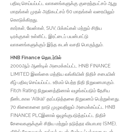
பதிவு செய்யப்பட்ட வாகனங்களுக்கு குறைந்தபட்சம் ஆறு
மாதங்கள் முதல் அதிகபட்சம் 60 மாதங்கள் வரையிலும்
கொடுக்கிறது.
கார்கள், வேன்கள், SUV, பிக்கப்கள் மற்றும் சிறிய
டிரக்குகள் உள்ளிட்ட இரட்டைப் பயன்பாட்டு
வாகனங்களுக்கும் இந்த கடன் வசதி பொருந்தும்.
HNB Finance தொடர்பில்
2000ஆம் ஆண்டில் அமைக்கப்பட்ட HNB FINANCE
LIMITED இலங்கை மத்திய வங்கியின் நிதிச் சபையின்
கீழ் பதிவு செய்யப்பட்ட உரிமம் பெற்ற நிதி நிறுவனமாகும்.
Fitch Rating நிறுவனத்தினால் வழங்கப்படும் தேசிய
நீண்டகால ‘A(lka)’ தரப்படுத்தலை நிறுவனம் பெற்றுள்ளது.
70 கிளைகளை நாடு முழுவதிலும் அமைக்கப்பட்ட HNB
FINANCE PLCஇனால் ஒழுங்குபடுத்தப்பட்ட நிதிச்
சேவைகளுக்குள் சிறிய மற்றும் நடுத்தர வியாபார (SME),
லீசிங் சேவைகள், தங்கக் கடன், மேற்படிப்புக்கான கடன்,