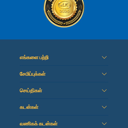
எங்களை பற்றி
சேமிப்புக்கள்
செய்திகள்
கடன்கள்
வணிகக் கடன்கள்