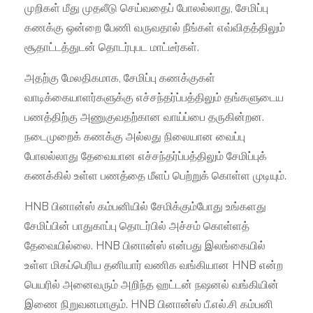
முறிகள் மீது முதலீடு செய்வதைப் போலல்லாது, சேமிப்பு
கணக்கு ஒன்றை பேணி வருவதால் நீங்கள் எவ்விதத்திலும்
சூதாட்டத்துடன் தொடர்புபட மாட்டீர்கள்.
அதற்கு மேலதிகமாக, சேமிப்பு கணக்குகள்
வாடிக்கையாளர்களுக்கு எச்சந்தர்ப்பத்திலும் தங்களுடைய
பணத்திற்கு அணுகுவதற்கான வாய்ப்பை தருகின்றன.
நடைமுறைக் கணக்கு அல்லது நிலையான வைப்பு
போலல்லாது தேவையான எச்சந்தர்ப்பத்திலும் சேமிப்புக்
கணக்கில் உள்ள பணத்தை மீளப் பெற்றுக் கொள்ள முடியும்.
HNB பினான்ஸ் கம்பனியில் சேமிக்கும்போது உங்களது
சேமிப்பின் பாதுகாப்பு தொடர்பில் அச்சம் கொள்ளத்
தேவையில்லை. HNB பினான்ஸ் என்பது இலங்கையில்
உள்ள மிகப்பெரிய தனியார் வணிக வங்கியான HNB என்ற
பெயரில் அனைவரும் அறிந்த ஹட்டன் நஷனல் வங்கியின்
இணை நிறுவனமாகும். HNB பினான்ஸ் பீ.எல்.சி கம்பனி